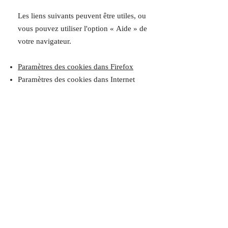
Les liens suivants peuvent être utiles, ou
vous pouvez utiliser l'option
«
Aide
»
de
votre navigateur.
Paramètres des cookies dans Firefox
Paramètres des cookies dans Internet
Explorer
Paramètres des cookies dans Google
Chrome
Paramètres des cookies dans Safari
(OS X)
Paramètres des cookies dans Safari (iOS)
Paramètres des cookies dans Android
Pour refuser et empêcher que vos
données soient utilisées par Google
Analytics sur tous les sites web,